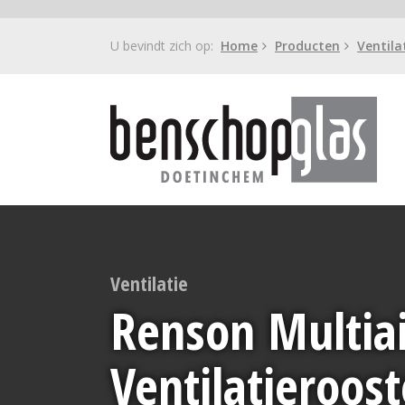
U bevindt zich op:
Home
Producten
Ventila
Ventilatie
Renson Multiai
Ventilatieroost