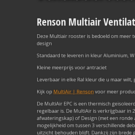
Renson Multiair Ventila
Deze Multiair rooster is bedoeld om meer t
design
Standaard te leveren in kleur Aluminium, W
Kleine meerprijs voor antraciet
Leverbaar in elke Ral kleur die u maar wilt, 
Kijk op
MultiAir | Renson
voor meer product
De MultiAir EPC is een thermisch geïsoleerd
regelbaar is. De MultiAir is verkrijgbaar in 
afwateringskap) of Design (met een ronde 
mogelijkheid om tussen 3 verschillende debi
uitzicht behouden blijft. Dankzij zijn brede