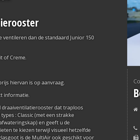
tierooster
e ventileren dan de standaard Junior 150
it of Creme.
Co
prijs hiervan is op aanvraag.
B
 informatie.
 draaiventilatierooster dat traploos
2 types : Classic (met een strakke
afwateringskap) en geeft u de
eten te kiezen terwijl visueel hetzelfde
 glasgoot is de MultiAir ook geschikt voor