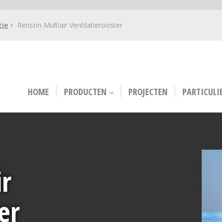
tie
Renson Multiair Ventilatierooster
HOME
PRODUCTEN
PROJECTEN
PARTICULI
r
er